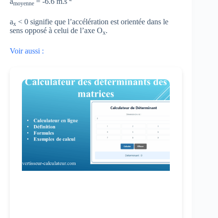
a
= -6.6 m.s
moyenne
a
< 0 signifie que l’accélération est orientée dans le
x
sens opposé à celui de l’axe O
.
x
Voir aussi :