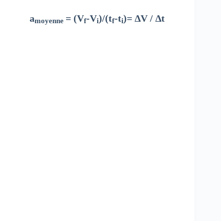
a
= (V
-V
)/(t
-t
)= ∆V / ∆t
moyenne
f
i
f
i