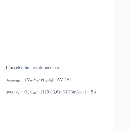
L’accélération est donnée par :
a
= (V
-V
)/(t
-t
)= ∆V / ∆t
moyenne
x
x0
x
0
avec v
= 0 , v
= (120 / 3,6)=33.33m/s et t = 5 s
x
x0