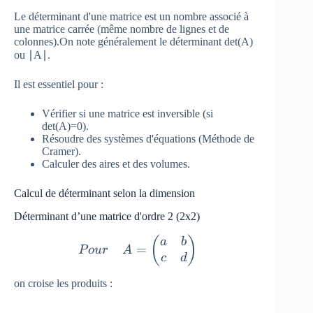
Le déterminant d'une matrice est un nombre associé à
une matrice carrée (même nombre de lignes et de
colonnes).On note généralement le déterminant det(A)
ou ∣A∣.
Il est essentiel pour :
Vérifier si une matrice est inversible (si
det(A)=0).
Résoudre des systèmes d'équations (Méthode de
Cramer).
Calculer des aires et des volumes.
Calcul de déterminant selon la dimension
Déterminant d’une matrice d'ordre 2 (2x2)
Pour\quad A= \begin{pmatrix
(
)
a
b
=
P
o
u
r
A
c
d
on croise les produits :