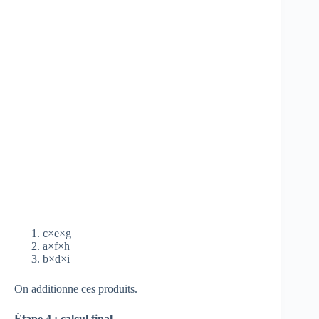
c×e×g
a×f×h
b×d×i
On additionne ces produits.
Étape 4 : calcul final