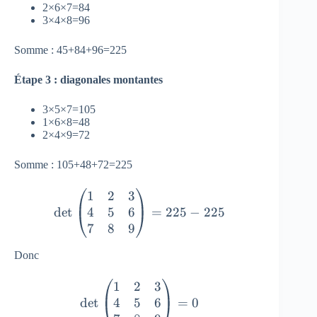
2×6×7=84
3×4×8=96
Somme : 45+84+96=225
Étape 3 : diagonales montantes
3×5×7=105
1×6×8=48
2×4×9=72
Somme : 105+48+72=225
1
2
3
\det\begin{pmatrix} 1 & 2 & 
4
5
6
d
e
t
=
225
−
225
7
8
9
Donc
1
2
3
\det\begin{pmatrix} 1 & 2 & 
4
5
6
d
e
t
=
0