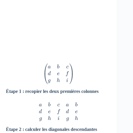
\begin{pmatrix} a & b & c \\
a
b
c
d
e
f
g
h
i
Étape 1 : recopier les deux premières colonnes
\begin{matrix} a & b & c &a
a
b
c
a
b
d
e
f
d
e
g
h
i
g
h
Étape 2 : calculer les diagonales descendantes