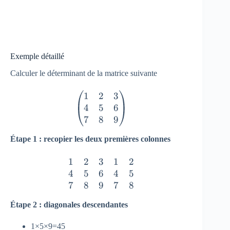
Exemple détaillé
Calculer le déterminant de la matrice suivante
1
2
3
\begin{pmatrix} 1 & 2 & 3 \\
4
5
6
7
8
9
Étape 1 : recopier les deux premières colonnes
1
2
3
1
2
\begin{matrix} 1 & 2 & 3 &
4
5
6
4
5
7
8
9
7
8
Étape 2 : diagonales descendantes
1×5×9=45