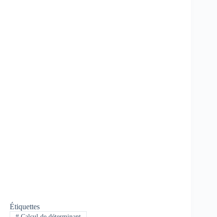
Étiquettes
#
Calcul de déterminant