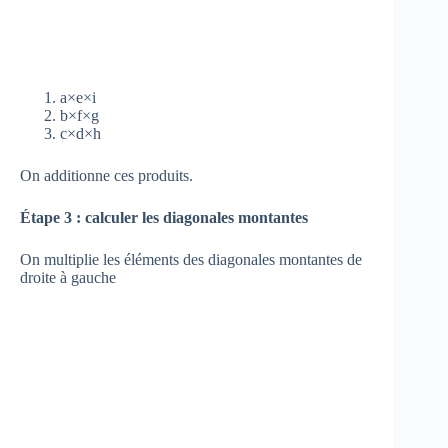
a×e×i
b×f×g
c×d×h
On additionne ces produits.
Étape 3 : calculer les diagonales montantes
On multiplie les éléments des diagonales montantes de
droite à gauche