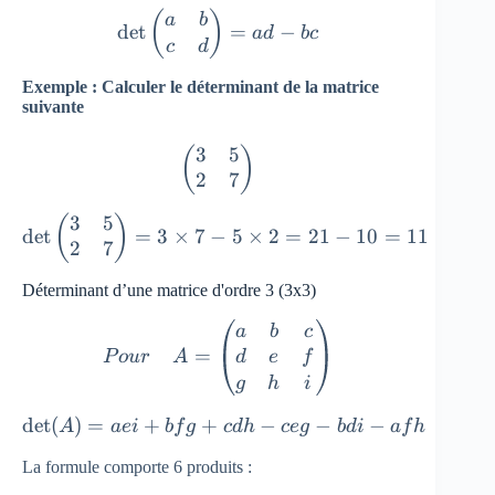
\det\begin{pmatrix}a & b \
(
)
a
b
d
e
t
=
−
a
d
b
c
c
d
Exemple : Calculer le déterminant de la matrice
suivante
3
5
\begin{pmatrix} 3 & 5 \\ 2 
(
)
2
7
3
5
\det\begin{pmatrix}3 & 5 \\
(
)
d
e
t
=
3
×
7
−
5
×
2
=
21
−
10
=
11
2
7
Déterminant d’une matrice d'ordre 3 (3x3)
Pour\quad A= \begin{pmatrix}
a
b
c
=
d
e
f
P
o
u
r
A
g
h
i
d
e
t
(
)
=
+
+
\det (A) =aei+bfg+cdh−ceg
−
−
−
A
a
e
i
b
f
g
c
d
h
ce
g
b
d
i
a
f
h
La formule comporte 6 produits :