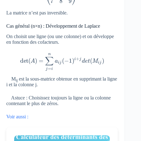
7
8
9
La matrice n’est pas inversible.
Cas général (n×n) : Développement de Laplace
On choisit une ligne (ou une colonne) et on développe
en fonction des cofacteurs.
n
\det(A)= \sum_{j=i}^{n}a_{i
∑
+
i
j
d
e
t
(
)
=
(
−
1
)
(
)
A
a
d
e
t
M
ij
ij
=
j
i
M
​ est la sous-matrice obtenue en supprimant la ligne
ij
i et la colonne j.
Astuce : Choisissez toujours la ligne ou la colonne
contenant le plus de zéros.
Voir aussi :