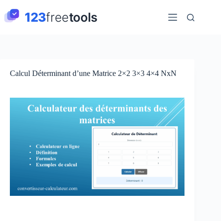
Passer
au
contenu
Calcul Déterminant d’une Matrice 2×2 3×3 4×4 NxN