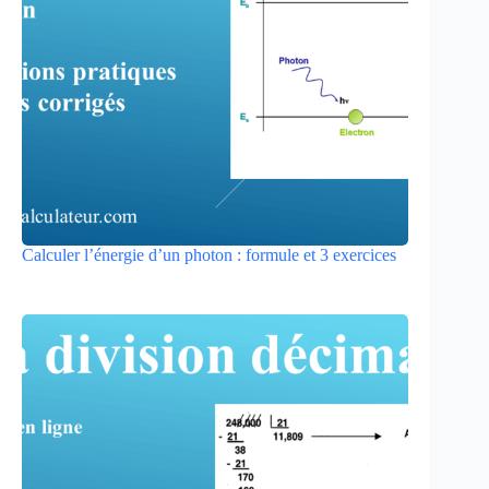
Calculer l’énergie d’un photon : formule et 3 exercices