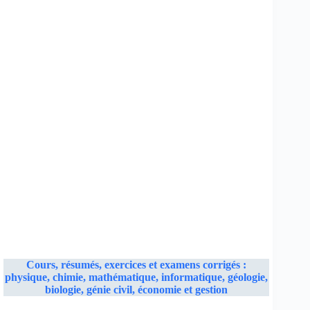
Cours, résumés, exercices et examens corrigés :
physique, chimie, mathématique, informatique, géologie,
biologie, génie civil, économie et gestion