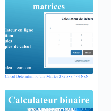
Calcul Déterminant d’une Matrice 2×2 3×3 4×4 NxN