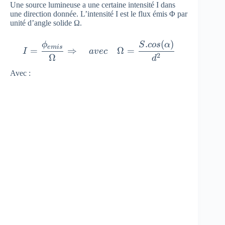
Une source lumineuse a une certaine intensité I dans
une direction donnée. L’intensité I est le flux émis Φ par
unité d’angle solide Ω.
.
(
)
I= \frac{\phi _{emis}}{\Ome
ϕ
S
cos
α
e
mi
s
=
⇒
Ω
=
I
a
v
ec
2
Ω
d
Avec :