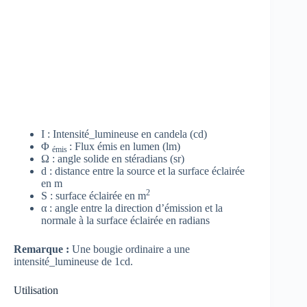
I : Intensité_lumineuse en candela (cd)
Φ
: Flux émis en lumen (lm)
émis
Ω : angle solide en stéradians (sr)
d : distance entre la source et la surface éclairée
en m
2
S : surface éclairée en m
α : angle entre la direction d’émission et la
normale à la surface éclairée en radians
Remarque :
Une bougie ordinaire a une
intensité_lumineuse de 1cd.
Utilisation