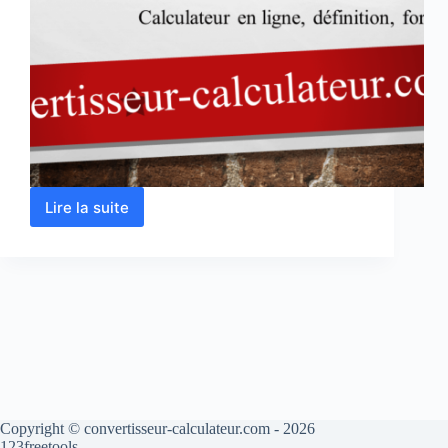
Lire la suite
Calcul
de
l’intensité
lumineuse
en
ligne
Copyright © convertisseur-calculateur.com - 2026
123freetools.