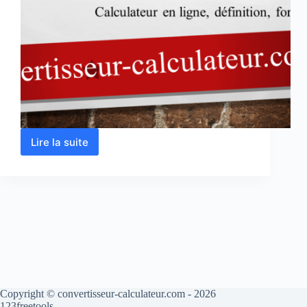
Lire la suite
Calcul
de
l’intensité
lumineuse
en
ligne
Copyright © convertisseur-calculateur.com - 2026
123freetools.