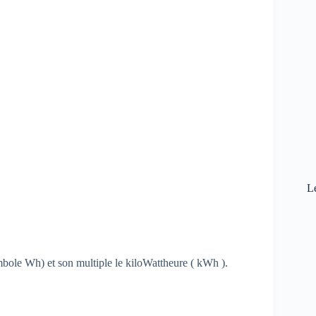
L
mbole Wh) et son multiple le kiloWattheure ( kWh ).