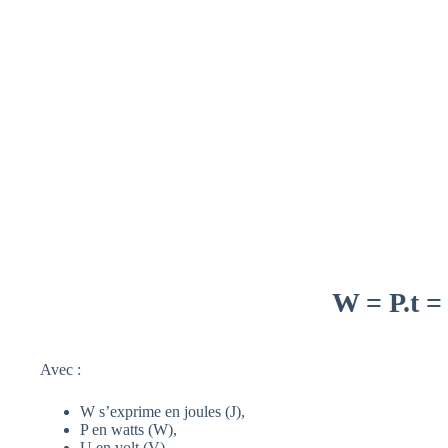
W = P.t = 
Avec :
W s’exprime en joules (J),
P en watts (W),
U en volt (V)