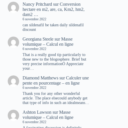
Nancy Pritchard
sur
Conversion
hectare en m2, are, ca, Km2, hm2,
dam2 …
6 novembre 2022
can sildenafil be taken daily sildenafil
discount
Georgiana Steele
sur
Masse
volumique – Calcul en ligne
6 novembre 2022
That is a really good tip particularly to
those new to the blogosphere. Brief but
very precise informationÖ Appreciate
your…
Diamond Matthews
sur
Calculer une
pente en pourcentage – en ligne
6 novembre 2022
Thank you for any other wonderful
article. The place elsecould anybody get
that type of info in such an idealmeans…
Ashton Lawson
sur
Masse
volumique – Calcul en ligne
6 novembre 2022
A fascinating discussion is definitely