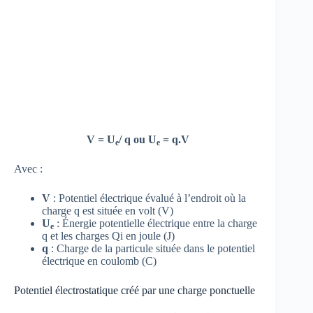
V = U
/ q ou U
= q.V
e
e
Avec :
V
: Potentiel électrique évalué à l’endroit où la
charge q est située en volt (V)
U
: Énergie potentielle électrique entre la charge
e
q et les charges Qi en joule (J)
q
: Charge de la particule située dans le potentiel
électrique en coulomb (C)
Potentiel électrostatique créé par une charge ponctuelle