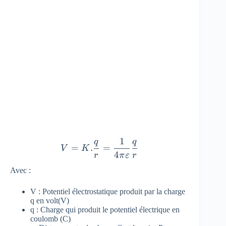
1
q
q
V=K.\frac{q}{r} =\frac{1}{4
=
.
=
V
K
4
r
π
ε
r
Avec :
V : Potentiel électrostatique produit par la charge
q en volt(V)
q : Charge qui produit le potentiel électrique en
coulomb (C)