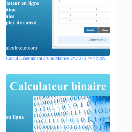
Calcul Déterminant d’une Matrice 2×2 3×3 4×4 NxN