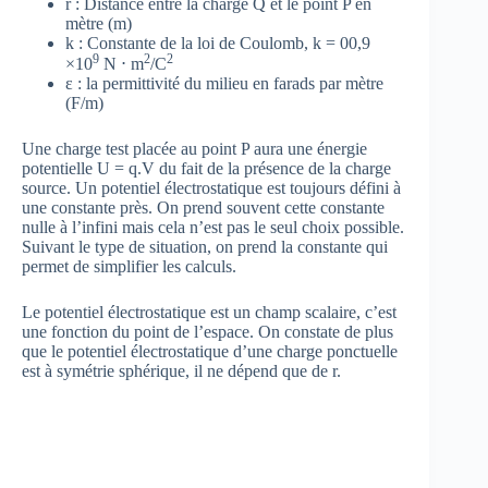
r : Distance entre la charge Q et le point P en
mètre (m)
k : Constante de la loi de Coulomb, k = 00,9
9
2
2
×10
N ⋅ m
/C
ε : la permittivité du milieu en farads par mètre
(F/m)
Une charge test placée au point P aura une énergie
potentielle U = q.V du fait de la présence de la charge
source. Un potentiel électrostatique est toujours défini à
une constante près. On prend souvent cette constante
nulle à l’infini mais cela n’est pas le seul choix possible.
Suivant le type de situation, on prend la constante qui
permet de simplifier les calculs.
Le potentiel électrostatique est un champ scalaire, c’est
une fonction du point de l’espace. On constate de plus
que le potentiel électrostatique d’une charge ponctuelle
est à symétrie sphérique, il ne dépend que de r.