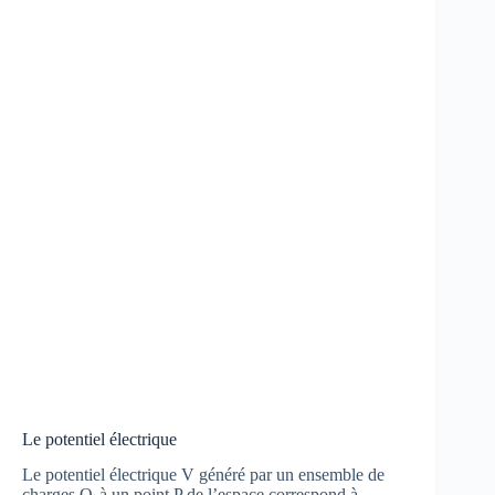
Le potentiel électrique
Le potentiel électrique V généré par un ensemble de
charges Q
à un point P de l’espace correspond à