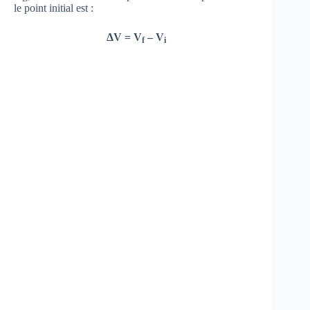
le point initial est :
ΔV = V
– V
f
i