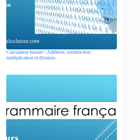
Calculateur binaire : Addition, soustraction,
multiplication et division.