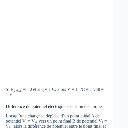
Si E
= 1 J et si q = 1 C, alors V = 1 J/C = 1 volt =
p
élect
1 V
Différence de potentiel électrique = tension électrique
Lorsqu’une charge se déplace d’un point initial A de
potentiel V
= V
vers un point final B de potentiel V
=
i
A
f
V
, alors la différence de potentiel entre le point final et
B