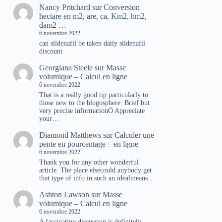
Nancy Pritchard
sur
Conversion
hectare en m2, are, ca, Km2, hm2,
dam2 …
6 novembre 2022
can sildenafil be taken daily sildenafil
discount
Georgiana Steele
sur
Masse
volumique – Calcul en ligne
6 novembre 2022
That is a really good tip particularly to
those new to the blogosphere. Brief but
very precise informationÖ Appreciate
your…
Diamond Matthews
sur
Calculer une
pente en pourcentage – en ligne
6 novembre 2022
Thank you for any other wonderful
article. The place elsecould anybody get
that type of info in such an idealmeans…
Ashton Lawson
sur
Masse
volumique – Calcul en ligne
6 novembre 2022
A fascinating discussion is definitely