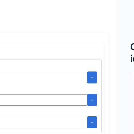
+
+
+