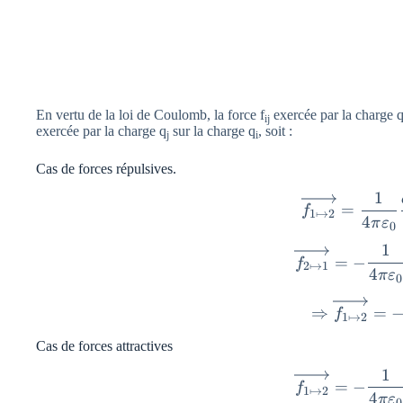
En vertu de la loi de Coulomb, la force f
exercée par la charge 
ij
exercée par la charge q
sur la charge q
, soit :
j
i
Cas de forces répulsives.
1
\ov
=
f
1
↦
2
4
π
ε
0
1
\ov
=
−
f
2
↦
1
4
π
ε
0
\Ri
⇒
=
f
1
↦
2
Cas de forces attractives
1
\ov
=
−
f
1
↦
2
4
π
ε
0