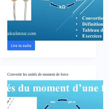
Lire la suite
Conversion
des
unités
de
la
résistance
Convertir les unités de moment de force
électrique