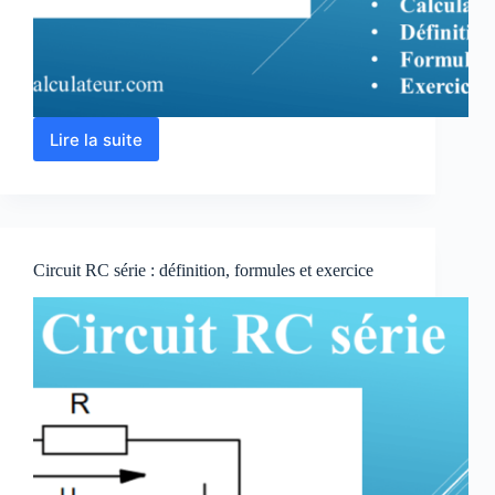
Lire la suite
Circuit
RL
série
cours
et
3
Circuit RC série : définition, formules et exercice
exercices
corrigés