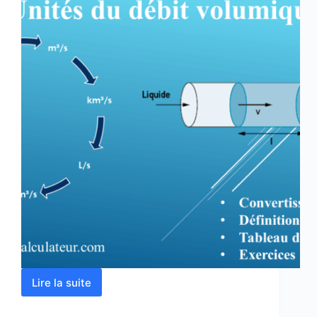
Lire la suite
Conversion
des
unités