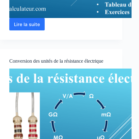
Lire la suite
Conversion
des
unités
d’intensité
du
courant
Conversion des unités de la résistance électrique
électrique