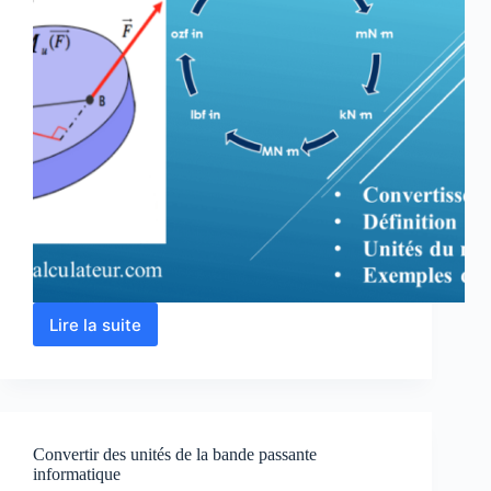
Lire la suite
Convertir
les
unités
de
moment
de
Convertir des unités de la bande passante
force
informatique