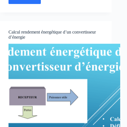
Calcul
de
l’énergie
potentielle
élastique
en
Calcul rendement énergétique d’un convertisseur
ligne
d’énergie