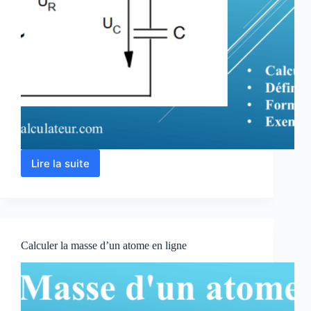
Lire la suite
Circuit
RC
série
:
définition,
formules
Calculer la masse d’un atome en ligne
et
exercice