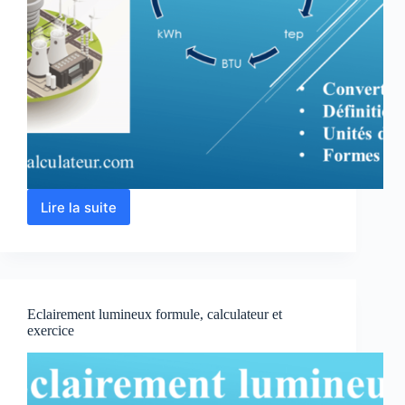
Lire la suite
Conversion
joule,
btu
kwh,
Kcal,
eV
Eclairement lumineux formule, calculateur et
…
exercice
unités
d’énergie