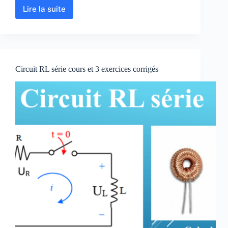
Lire la suite
Calcul
de
la
force
électrostatique
–
Circuit RL série cours et 3 exercices corrigés
Loi
de
Coulomb