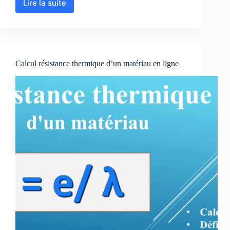
Lire la suite
Calcul
de
la
quantité
de
matière
Calcul résistance thermique d’un matériau en ligne
en
ligne