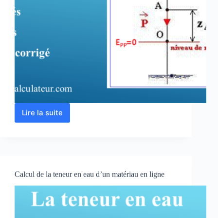
Lire la suite
Calcul
de
l’énergie
potentielle
de
pesanteur
Calcul de la teneur en eau d’un matériau en ligne
en
ligne