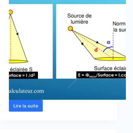
Lire la suite
Eclairement
lumineux
formule,
calculateur
et