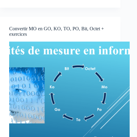
des
unités
de
la
bande
Convertir MO en GO, KO, TO, PO, Bit, Octet +
passante
exercices
informatique