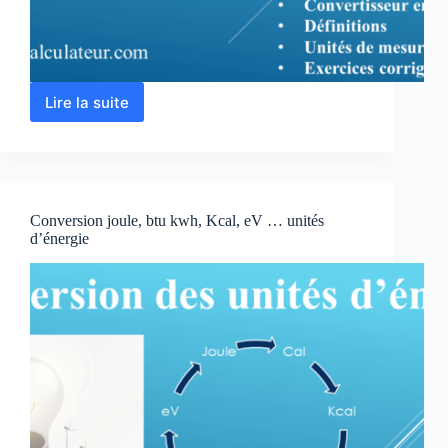
Lire la suite
Convertir
MO
en
GO,
KO,
TO,
Conversion joule, btu kwh, Kcal, eV … unités
PO,
d’énergie
Bit,
Octet
+
exercices