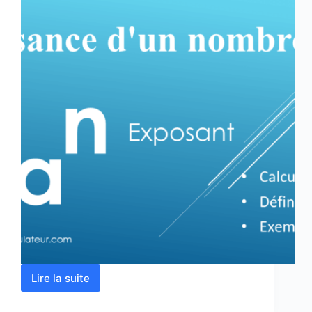
Lire la suite
Calcul
de
puissance