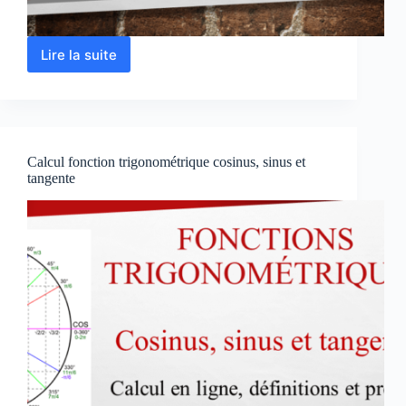
Lire la suite
Calcul
nombre
de
jours
entre
deux
Calcul fonction trigonométrique cosinus, sinus et
dates
tangente
en
ligne