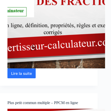
Lire la suite
Soustraction
de
fraction
en
ligne
Plus petit commun multiple – PPCM en ligne