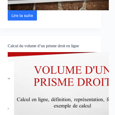
Lire la suite
Calcul
d’aire
latérale
et
totale
d’un
Calcul du volume d’un prisme droit en ligne
prisme
droit