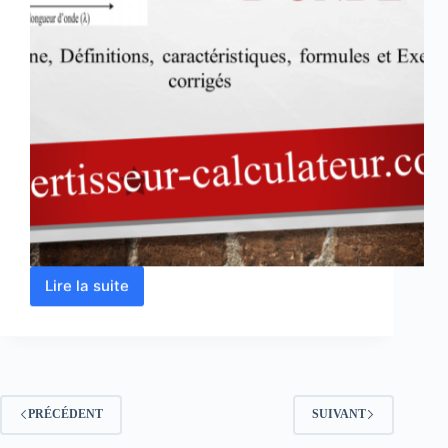
Lire la suite
Longueur
d’onde
définition,
calcul
et
4
exercices
PRÉCÉDENT
SUIVANT
corrigés