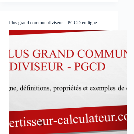
commun
multiple
–
PPCM
Plus grand commun diviseur – PGCD en ligne
en
ligne