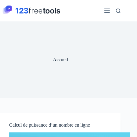
Passer
au
contenu
Accueil
Calcul de puissance d’un nombre en ligne