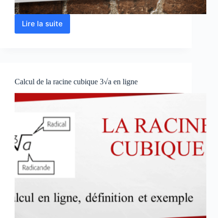
Lire la suite
Calcul
de
la
force
de
frottement
Calcul de la racine cubique 3√a en ligne
en
ligne