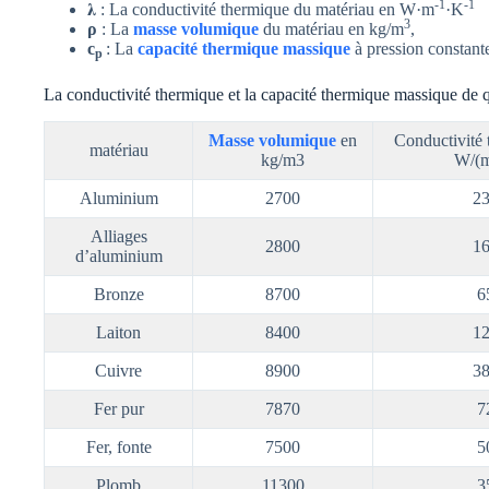
-1
-1
𝛌 : La conductivité thermique du matériau en W·m
·K
3
ρ
: La
masse volumique
du matériau en kg/m
,
c
: La
capacité thermique massique
à pression constante
p
La conductivité thermique et la capacité thermique massique de 
Masse volumique
en
Conductivité 
matériau
kg/m3
W/(
Aluminium
2700
2
Alliages
2800
1
d’aluminium
Bronze
8700
6
Laiton
8400
1
Cuivre
8900
3
Fer pur
7870
7
Fer, fonte
7500
5
Plomb
11300
3