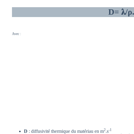
D= 𝛌/ρ
Avec :
2
-1
D
: diffusivité thermique du matériau en m
.s