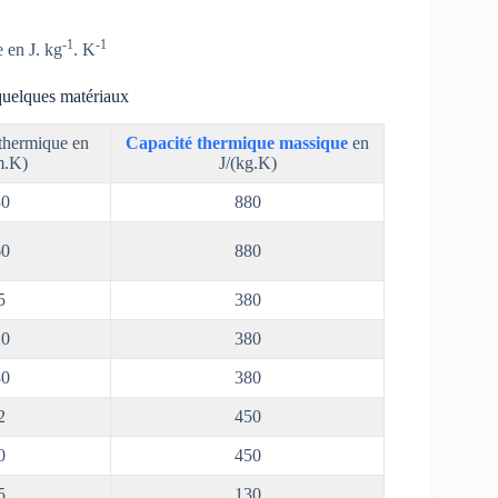
-1
-1
 en J. kg
. K
quelques matériaux
thermique en
Capacité thermique massique
en
m.K)
J/(kg.K)
30
880
60
880
5
380
20
380
80
380
2
450
0
450
5
130