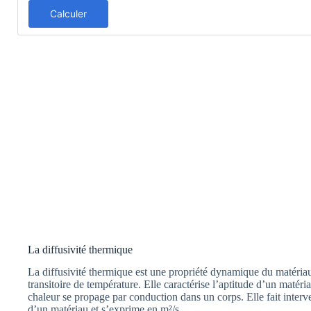
Calculer
La diffusivité thermique
La diffusivité thermique est une propriété dynamique du matériau c
transitoire de température. Elle caractérise l’aptitude d’un matériau
chaleur se propage par conduction dans un corps. Elle fait interv
d’un matériau et s’exprime en m²/s.