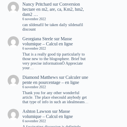
Nancy Pritchard
sur
Conversion
hectare en m2, are, ca, Km2, hm2,
dam2 …
6 novembre 2022
can sildenafil be taken daily sildenafil
discount
Georgiana Steele
sur
Masse
volumique – Calcul en ligne
6 novembre 2022
That is a really good tip particularly to
those new to the blogosphere. Brief but
very precise informationÖ Appreciate
your…
Diamond Matthews
sur
Calculer une
pente en pourcentage – en ligne
6 novembre 2022
Thank you for any other wonderful
article. The place elsecould anybody get
that type of info in such an idealmeans…
Ashton Lawson
sur
Masse
volumique – Calcul en ligne
6 novembre 2022
A fascinating discussion is definitely