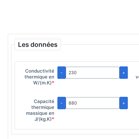
Les données
Conductivité
-
+
thermique en
v
W/(m.K)
*
Capacité
-
+
thermique
massique en
J/(kg.K)
*