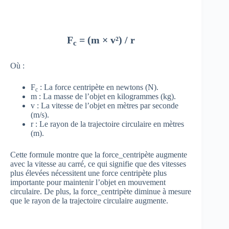
F
= (m × v²) / r
c
Où :
F
: La force centripète en newtons (N).
c
m : La masse de l’objet en kilogrammes (kg).
v : La vitesse de l’objet en mètres par seconde
(m/s).
r : Le rayon de la trajectoire circulaire en mètres
(m).
Cette formule montre que la force_centripète augmente
avec la vitesse au carré, ce qui signifie que des vitesses
plus élevées nécessitent une force centripète plus
importante pour maintenir l’objet en mouvement
circulaire. De plus, la force_centripète diminue à mesure
que le rayon de la trajectoire circulaire augmente.