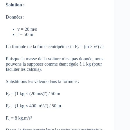
Solution :
Données :
v = 20 m/s
r = 50 m
La formule de la force centripète est : F
= (m × v²) / r
c
Puisque la masse de la voiture n’est pas donnée, nous
pouvons la supposer comme étant égale à 1 kg (pour
faciliter les calculs).
Substituons les valeurs dans la formule :
F
= (1 kg × (20 m/s)²) / 50 m
c
F
= (1 kg × 400 m²/s²) / 50 m
c
F
= 8 kg.m/s²
c