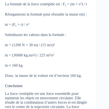
La formule de la force centripète est : F
= (m × v²) / r
c
Réorganisons la formule pour résoudre la masse (m) :
m = (F
× r) / v²
c
Substituons les valeurs dans la formule :
m = (1200 N × 30 m) / (15 m/s)²
m = (36000 kg.m/s²) / 225 m²/s²
m ≈ 160 kg
Donc, la masse de la voiture est d’environ 160 kg.
Conclusion
La force centripète est une force essentielle pour
maintenir les objets en mouvement circulaire. Elle
résulte de la combinaison d’autres forces et est dirigée
vers le centre de la trajectoire circulaire. La force