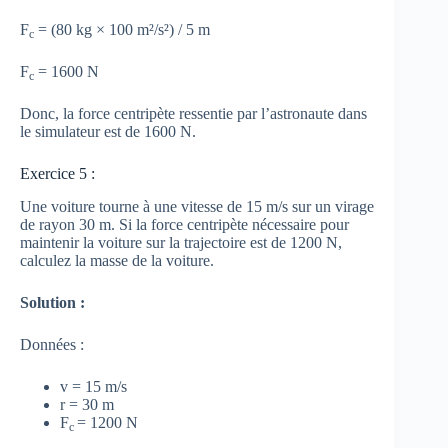
F
= (80 kg × 100 m²/s²) / 5 m
c
F
= 1600 N
c
Donc, la force centripète ressentie par l’astronaute dans
le simulateur est de 1600 N.
Exercice 5 :
Une voiture tourne à une vitesse de 15 m/s sur un virage
de rayon 30 m. Si la force centripète nécessaire pour
maintenir la voiture sur la trajectoire est de 1200 N,
calculez la masse de la voiture.
Solution :
Données :
v = 15 m/s
r = 30 m
F
= 1200 N
c