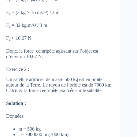
c
F
= (2 kg × 16 m²/s²) / 3 m
c
F
= 32 kg.m/s² / 3 m
c
F
≈ 10.67 N
c
Donc, la force_centripète agissant sur l’objet est
d’environ 10.67 N.
Exercice 2 :
Un satellite artificiel de masse 500 kg est en orbite
autour de la Terre. Le rayon de l’orbite est de 7000 km.
Calculez la force centripète exercée sur le satellite.
Solution :
Données:
m = 500 kg
r = 7000000 m (7000 km)