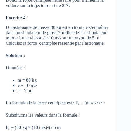
Donc, la force centripète nécessaire pour maintenir la
voiture sur la trajectoire est de 8 N.
Exercice 4 :
Un astronaute de masse 80 kg est en train de s’entraîner
dans un simulateur de gravité artificielle. Le simulateur
tourne à une vitesse de 10 m/s sur un rayon de 5 m.
Calculez la force_centripète ressentie par l’astronaute.
Solution :
Données :
m = 80 kg
v = 10 m/s
r = 5 m
La formule de la force centripète est : F
= (m × v²) / r
c
Substituons les valeurs dans la formule :
F
= (80 kg × (10 m/s)²) / 5 m
c