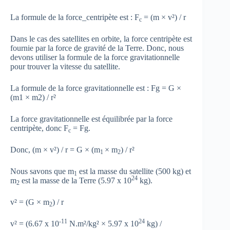
La formule de la force_centripète est : F
= (m × v²) / r
c
Dans le cas des satellites en orbite, la force centripète est
fournie par la force de gravité de la Terre. Donc, nous
devons utiliser la formule de la force gravitationnelle
pour trouver la vitesse du satellite.
La formule de la force gravitationnelle est : Fg = G ×
(m1 × m2) / r²
La force gravitationnelle est équilibrée par la force
centripète, donc F
= Fg.
c
Donc, (m × v²) / r = G × (m
× m
) / r²
1
2
Nous savons que m
est la masse du satellite (500 kg) et
1
24
m
est la masse de la Terre (5.97 x 10
kg).
2
v² = (G × m
) / r
2
-11
24
v² = (6.67 x 10
N.m²/kg² × 5.97 x 10
kg) /