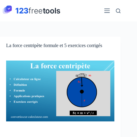
Passer
au
contenu
La force centripète formule et 5 exercices corrigés