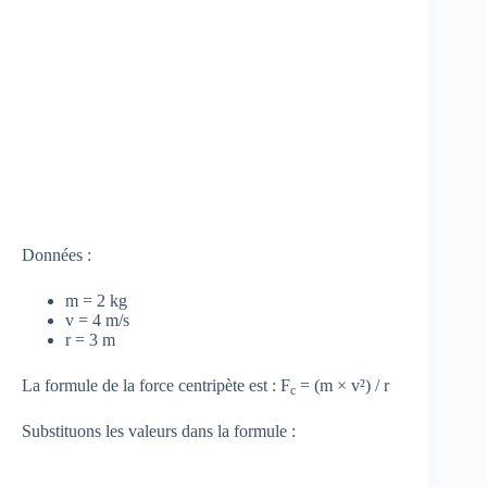
Données :
m = 2 kg
v = 4 m/s
r = 3 m
La formule de la force centripète est : F
= (m × v²) / r
c
Substituons les valeurs dans la formule :