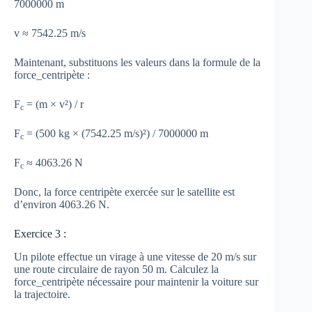
7000000 m
v ≈ 7542.25 m/s
Maintenant, substituons les valeurs dans la formule de la
force_centripète :
F
= (m × v²) / r
c
F
= (500 kg × (7542.25 m/s)²) / 7000000 m
c
F
≈ 4063.26 N
c
Donc, la force centripète exercée sur le satellite est
d’environ 4063.26 N.
Exercice 3 :
Un pilote effectue un virage à une vitesse de 20 m/s sur
une route circulaire de rayon 50 m. Calculez la
force_centripète nécessaire pour maintenir la voiture sur
la trajectoire.