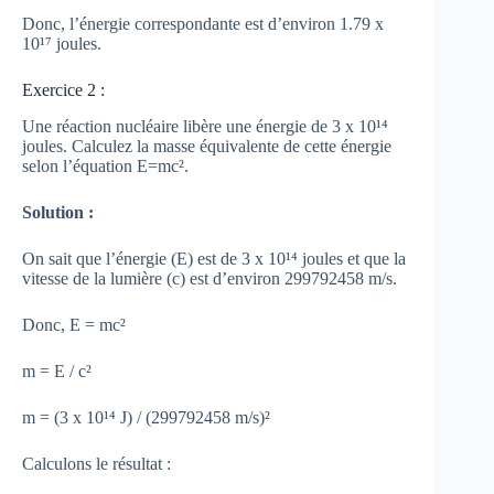
Donc, l’énergie correspondante est d’environ 1.79 x
10¹⁷ joules.
Exercice 2 :
Une réaction nucléaire libère une énergie de 3 x 10¹⁴
joules. Calculez la masse équivalente de cette énergie
selon l’équation E=mc².
Solution :
On sait que l’énergie (E) est de 3 x 10¹⁴ joules et que la
vitesse de la lumière (c) est d’environ 299792458 m/s.
Donc, E = mc²
m = E / c²
m = (3 x 10¹⁴ J) / (299792458 m/s)²
Calculons le résultat :