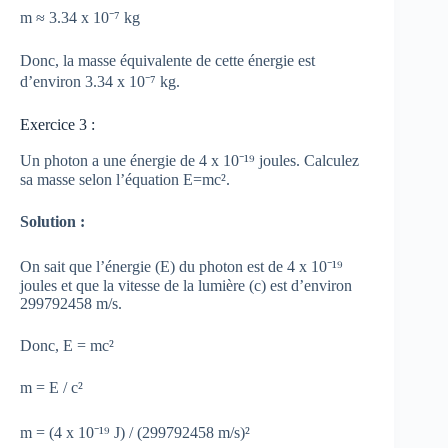
m ≈ 3.34 x 10⁻⁷ kg
Donc, la masse équivalente de cette énergie est
d’environ 3.34 x 10⁻⁷ kg.
Exercice 3 :
Un photon a une énergie de 4 x 10⁻¹⁹ joules. Calculez
sa masse selon l’équation E=mc².
Solution :
On sait que l’énergie (E) du photon est de 4 x 10⁻¹⁹
joules et que la vitesse de la lumière (c) est d’environ
299792458 m/s.
Donc, E = mc²
m = E / c²
m = (4 x 10⁻¹⁹ J) / (299792458 m/s)²