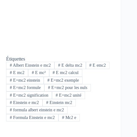
Étiquettes
#
Albert Einstein e mc2
#
E delta mc2
#
E emc2
#
E mc2
#
E mc²
#
E mc2 calcul
#
E=mc2 einstein
#
E=mc2 exemple
#
E=mc2 formule
#
E=mc2 pour les nuls
#
E=mc2 signification
#
E=mc2 unité
#
Einstein e mc2
#
Einstein mc2
#
formula albert einstein e mc2
#
Formula Einstein e mc2
#
Mc2 e