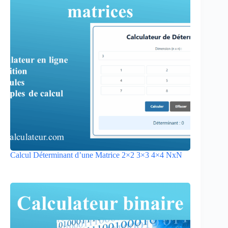
Calcul Déterminant d’une Matrice 2×2 3×3 4×4 NxN