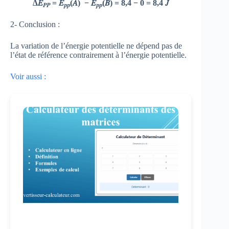
∆
𝐸
=
𝐸
(𝐴) −
𝐸
(𝐵) = 8,4 − 0 = 8,4
𝐽
𝑃𝑃
𝑝𝑝
𝑝𝑝
2- Conclusion :
La variation de l’énergie potentielle ne dépend pas de
l’état de référence contrairement à l’énergie potentielle.
Voir aussi :