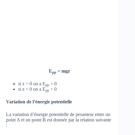
E
= mgz
pp
si z > 0 on a E
> 0
pp
si z < 0 on a E
< 0
pp
Variation de l’énergie potentielle
La variation d’énergie potentielle de pesanteur entre un
point A et un point B est donnée par la relation suivante
: