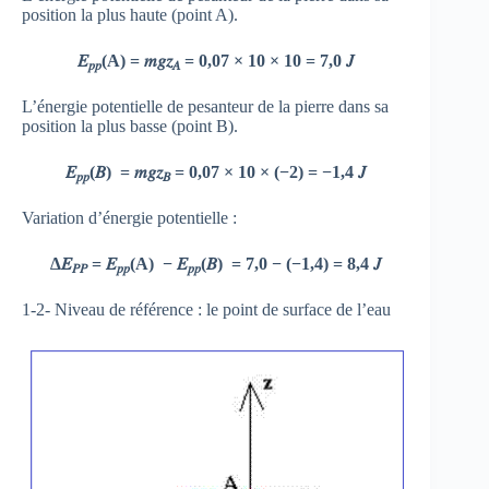
position la plus haute (point A).
𝐸
(A) = 𝑚𝑔𝑧
= 0,07 × 10 × 10 = 7,0 𝐽
𝑝𝑝
𝐴
L’énergie potentielle de pesanteur de la pierre dans sa
position la plus basse (point B).
𝐸
(𝐵) = 𝑚𝑔𝑧
= 0,07 × 10 × (−2) = −1,4 𝐽
𝑝𝑝
𝐵
Variation d’énergie potentielle :
∆𝐸
= 𝐸
(A) − 𝐸
(𝐵) = 7,0 − (−1,4) = 8,4 𝐽
𝑃𝑃
𝑝𝑝
𝑝𝑝
1-2- Niveau de référence : le point de surface de l’eau