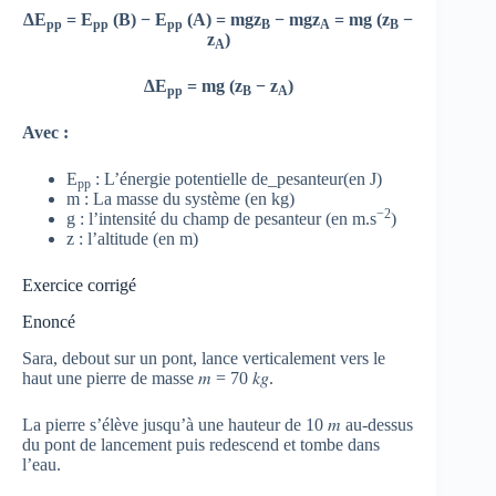
∆E
= E
(B) − E
(A) = mgz
− mgz
= mg (z
−
pp
pp
pp
B
A
B
z
)
A
∆E
= mg (z
− z
)
pp
B
A
Avec :
E
: L’énergie potentielle de_pesanteur(en J)
pp
m : La masse du système (en kg)
−2
g : l’intensité du champ de pesanteur (en m.s
)
z : l’altitude (en m)
Exercice corrigé
Enoncé
Sara, debout sur un pont, lance verticalement vers le
haut une pierre de masse 𝑚 = 70 𝑘𝑔.
La pierre s’élève jusqu’à une hauteur de 10 𝑚 au-dessus
du pont de lancement puis redescend et tombe dans
l’eau.