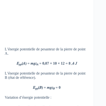
L’énergie potentielle de pesanteur de la pierre de point
A.
𝐸
(𝐴) = 𝑚𝑔𝑧
= 0,07 × 10 × 12 = 8 ,4 𝐽
𝑝𝑝
𝐴
L’énergie potentielle de pesanteur de la pierre de point
B (état de référence).
𝐸
(𝐵) = 𝑚𝑔𝑧
= 0
𝑝𝑝
𝐵
Variation d’énergie potentielle :