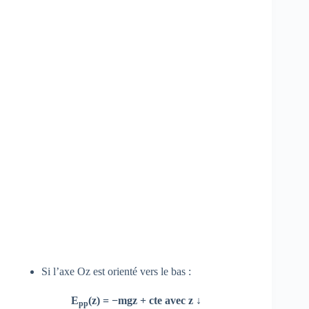
Si l’axe Oz est orienté vers le bas :
E
(z) = −mgz + cte avec z ↓
pp