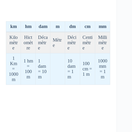
km
hm
dam
m
dm
cm
mm
Kilo
Hict
Déca
Déci
Centi
Milli
Mètr
mètr
omèt
mètr
mètr
mètr
mètr
e
e
re
e
e
e
e
1
1 hm
1
10
1000
Km
100
=
dam
dam
mm
=
cm =
100
= 10
= 1
= 1
1000
1 m
m
m
m
m
m