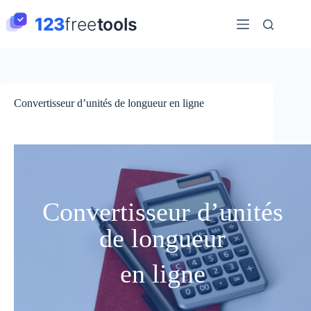
Passer
au
contenu
Convertisseur d’unités de longueur en ligne
Convertisseur d’unités
de longueur
en ligne