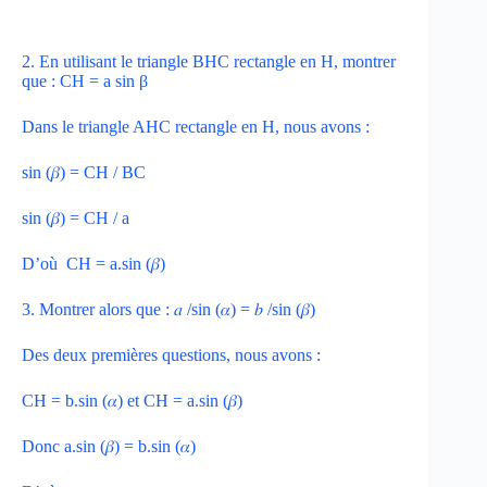
2. En utilisant le triangle BHC rectangle en H, montrer
que : CH = a sin β
Dans le triangle AHC rectangle en H, nous avons :
sin (𝛽) = CH / BC
sin (𝛽) = CH / a
D’où CH = a.sin (𝛽)
3. Montrer alors que : 𝑎 /sin (𝛼) = 𝑏 /sin (𝛽)
Des deux premières questions, nous avons :
CH = b.sin (𝛼) et CH = a.sin (𝛽)
Donc a.sin (𝛽) = b.sin (𝛼)