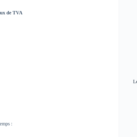
aux de TVA
L
temps :