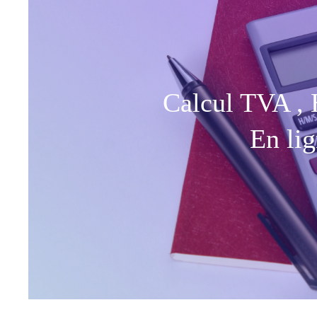
Calcul TVA ,
En li