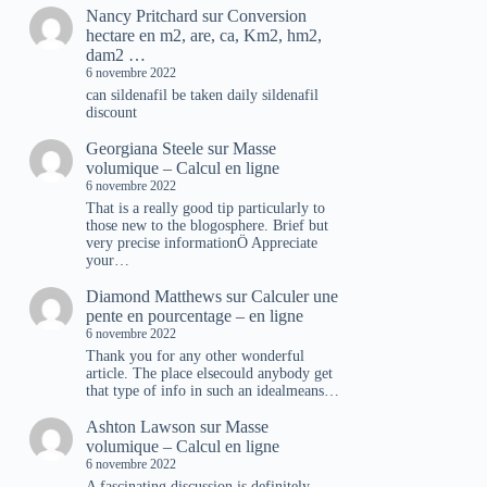
Nancy Pritchard
sur
Conversion
hectare en m2, are, ca, Km2, hm2,
dam2 …
6 novembre 2022
can sildenafil be taken daily sildenafil
discount
Georgiana Steele
sur
Masse
volumique – Calcul en ligne
6 novembre 2022
That is a really good tip particularly to
those new to the blogosphere. Brief but
very precise informationÖ Appreciate
your…
Diamond Matthews
sur
Calculer une
pente en pourcentage – en ligne
6 novembre 2022
Thank you for any other wonderful
article. The place elsecould anybody get
that type of info in such an idealmeans…
Ashton Lawson
sur
Masse
volumique – Calcul en ligne
6 novembre 2022
A fascinating discussion is definitely