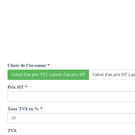
Choix de l'inconnue
*
Calcul d'un prix TTC à partir d'un prix HT
Calcul d'un prix HT à pa
Prix HT
*
Taux TVA en %
*
TVA