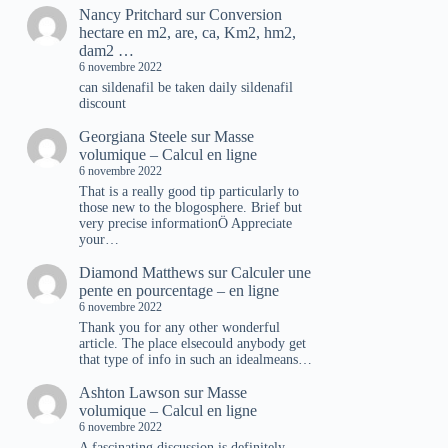
Nancy Pritchard
sur
Conversion
hectare en m2, are, ca, Km2, hm2,
dam2 …
6 novembre 2022
can sildenafil be taken daily sildenafil
discount
Georgiana Steele
sur
Masse
volumique – Calcul en ligne
6 novembre 2022
That is a really good tip particularly to
those new to the blogosphere. Brief but
very precise informationÖ Appreciate
your…
Diamond Matthews
sur
Calculer une
pente en pourcentage – en ligne
6 novembre 2022
Thank you for any other wonderful
article. The place elsecould anybody get
that type of info in such an idealmeans…
Ashton Lawson
sur
Masse
volumique – Calcul en ligne
6 novembre 2022
A fascinating discussion is definitely