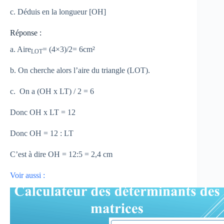
c. Déduis en la longueur [OH]
Réponse :
a. Aire
= (4×3)/2= 6cm²
LOT
b. On cherche alors l’aire du triangle (LOT).
c. On a (OH x LT) / 2 = 6
Donc OH x LT = 12
Donc OH = 12 : LT
C’est à dire OH = 12:5 = 2,4 cm
Voir aussi :