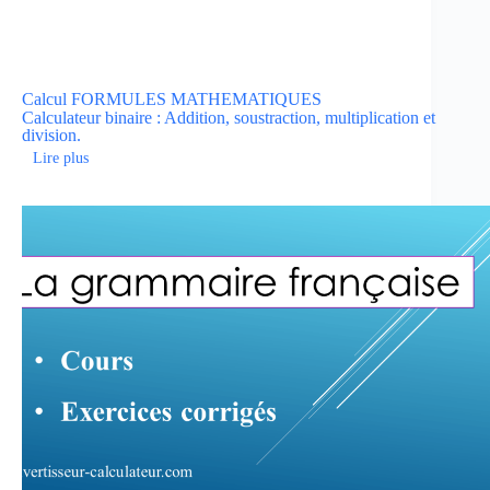
Calcul
FORMULES MATHEMATIQUES
Calculateur binaire : Addition, soustraction, multiplication et
division.
Lire plus