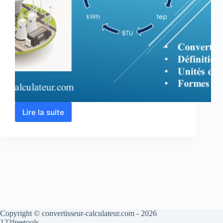
Lire la suite
Conversion
joule,
btu
kwh,
Kcal,
eV
…
unités
d’énergie
Copyright © convertisseur-calculateur.com - 2026
123freetools.