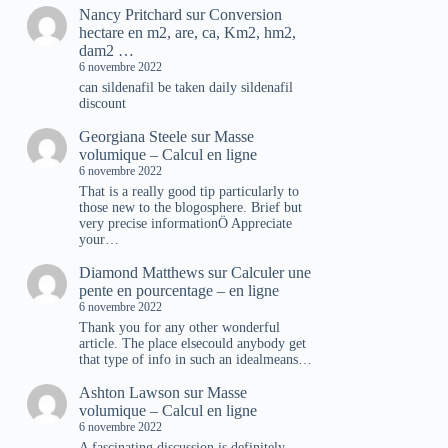
Nancy Pritchard
sur
Conversion
hectare en m2, are, ca, Km2, hm2,
dam2 …
6 novembre 2022
can sildenafil be taken daily sildenafil
discount
Georgiana Steele
sur
Masse
volumique – Calcul en ligne
6 novembre 2022
That is a really good tip particularly to
those new to the blogosphere. Brief but
very precise informationÖ Appreciate
your…
Diamond Matthews
sur
Calculer une
pente en pourcentage – en ligne
6 novembre 2022
Thank you for any other wonderful
article. The place elsecould anybody get
that type of info in such an idealmeans…
Ashton Lawson
sur
Masse
volumique – Calcul en ligne
6 novembre 2022
A fascinating discussion is definitely