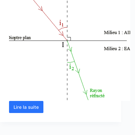
Lire la suite
Calcul
d’indice
de
réfraction
en