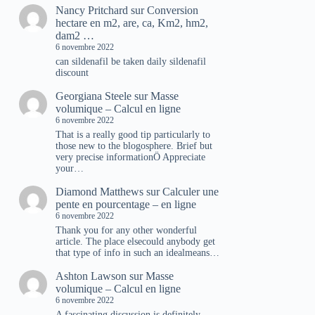
Nancy Pritchard
sur
Conversion
hectare en m2, are, ca, Km2, hm2,
dam2 …
6 novembre 2022
can sildenafil be taken daily sildenafil
discount
Georgiana Steele
sur
Masse
volumique – Calcul en ligne
6 novembre 2022
That is a really good tip particularly to
those new to the blogosphere. Brief but
very precise informationÖ Appreciate
your…
Diamond Matthews
sur
Calculer une
pente en pourcentage – en ligne
6 novembre 2022
Thank you for any other wonderful
article. The place elsecould anybody get
that type of info in such an idealmeans…
Ashton Lawson
sur
Masse
volumique – Calcul en ligne
6 novembre 2022
A fascinating discussion is definitely