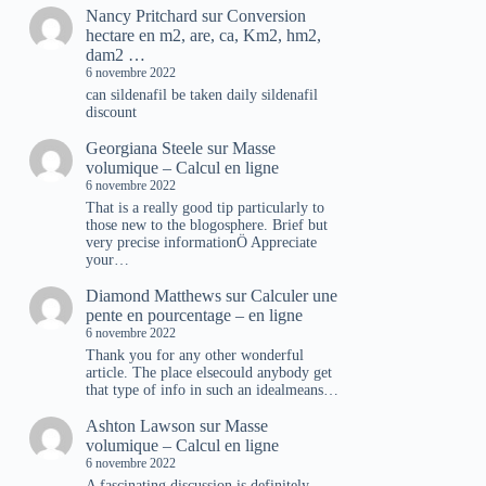
Nancy Pritchard
sur
Conversion
hectare en m2, are, ca, Km2, hm2,
dam2 …
6 novembre 2022
can sildenafil be taken daily sildenafil
discount
Georgiana Steele
sur
Masse
volumique – Calcul en ligne
6 novembre 2022
That is a really good tip particularly to
those new to the blogosphere. Brief but
very precise informationÖ Appreciate
your…
Diamond Matthews
sur
Calculer une
pente en pourcentage – en ligne
6 novembre 2022
Thank you for any other wonderful
article. The place elsecould anybody get
that type of info in such an idealmeans…
Ashton Lawson
sur
Masse
volumique – Calcul en ligne
6 novembre 2022
A fascinating discussion is definitely