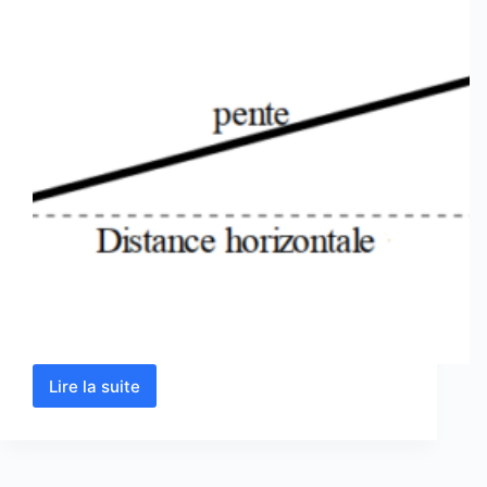
Lire la suite
Calculer
une
pente
en
pourcentage –