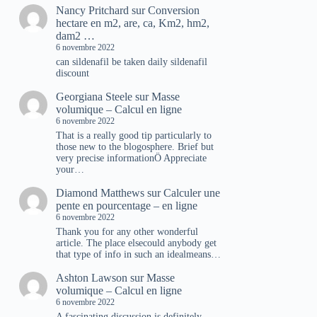
Nancy Pritchard
sur
Conversion
hectare en m2, are, ca, Km2, hm2,
dam2 …
6 novembre 2022
can sildenafil be taken daily sildenafil
discount
Georgiana Steele
sur
Masse
volumique – Calcul en ligne
6 novembre 2022
That is a really good tip particularly to
those new to the blogosphere. Brief but
very precise informationÖ Appreciate
your…
Diamond Matthews
sur
Calculer une
pente en pourcentage – en ligne
6 novembre 2022
Thank you for any other wonderful
article. The place elsecould anybody get
that type of info in such an idealmeans…
Ashton Lawson
sur
Masse
volumique – Calcul en ligne
6 novembre 2022
A fascinating discussion is definitely