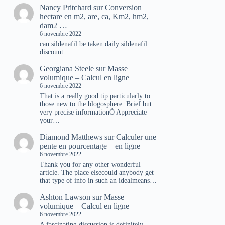
Nancy Pritchard
sur
Conversion
hectare en m2, are, ca, Km2, hm2,
dam2 …
6 novembre 2022
can sildenafil be taken daily sildenafil
discount
Georgiana Steele
sur
Masse
volumique – Calcul en ligne
6 novembre 2022
That is a really good tip particularly to
those new to the blogosphere. Brief but
very precise informationÖ Appreciate
your…
Diamond Matthews
sur
Calculer une
pente en pourcentage – en ligne
6 novembre 2022
Thank you for any other wonderful
article. The place elsecould anybody get
that type of info in such an idealmeans…
Ashton Lawson
sur
Masse
volumique – Calcul en ligne
6 novembre 2022
A fascinating discussion is definitely