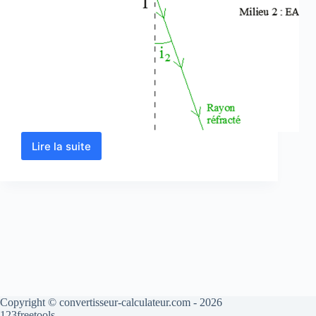
Lire la suite
Calcul
d’indice
de
réfraction
en
ligne
Copyright © convertisseur-calculateur.com - 2026
123freetools.