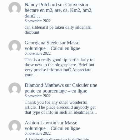
Nancy Pritchard
sur
Conversion
hectare en m2, are, ca, Km2, hm2,
dam2 …
6 novembre 2022
can sildenafil be taken daily sildenafil
discount
Georgiana Steele
sur
Masse
volumique – Calcul en ligne
6 novembre 2022
That is a really good tip particularly to
those new to the blogosphere. Brief but
very precise informationÖ Appreciate
your…
Diamond Matthews
sur
Calculer une
pente en pourcentage – en ligne
6 novembre 2022
Thank you for any other wonderful
article. The place elsecould anybody get
that type of info in such an idealmeans…
Ashton Lawson
sur
Masse
volumique – Calcul en ligne
6 novembre 2022
A fascinating discussion is definitely