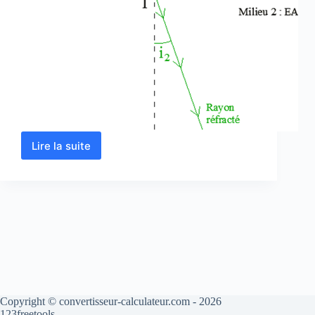
Lire la suite
Calcul
d’indice
de
réfraction
en
ligne
Copyright © convertisseur-calculateur.com - 2026
123freetools.