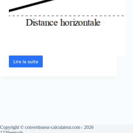
Lire la suite
Calculer
une
pente
en
pourcentage –
en
ligne
Copyright © convertisseur-calculateur.com - 2026
123freetools.