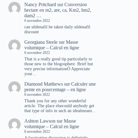
Nancy Pritchard
sur
Conversion
hectare en m2, are, ca, Km2, hm2,
dam2 …
6 novembre 2022
can sildenafil be taken daily sildenafil
discount
Georgiana Steele
sur
Masse
volumique – Calcul en ligne
6 novembre 2022
That is a really good tip particularly to
those new to the blogosphere. Brief but
very precise informationÖ Appreciate
your…
Diamond Matthews
sur
Calculer une
pente en pourcentage – en ligne
6 novembre 2022
Thank you for any other wonderful
article. The place elsecould anybody get
that type of info in such an idealmeans…
Ashton Lawson
sur
Masse
volumique – Calcul en ligne
6 novembre 2022
A fascinating discussion is definitely