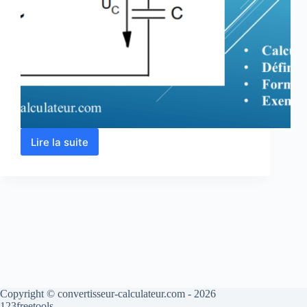
Lire la suite
Circuit
RC
série
:
définition,
formules
et
exercice
Copyright © convertisseur-calculateur.com - 2026
123freetools.