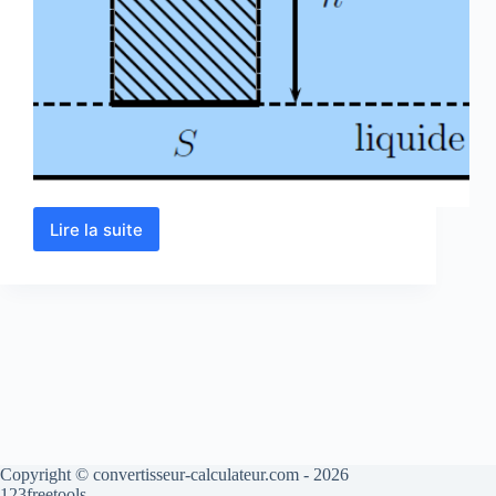
Lire la suite
Calcul
de
pression
hydrostatique
en
ligne
Copyright © convertisseur-calculateur.com - 2026
123freetools.