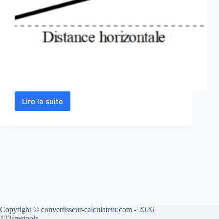
Lire la suite
Calculer
une
pente
en
pourcentage –
en
ligne
Copyright © convertisseur-calculateur.com - 2026
123freetools.